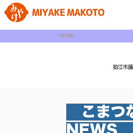
HOME
狛江市議
こまつ
こまつ
NEW