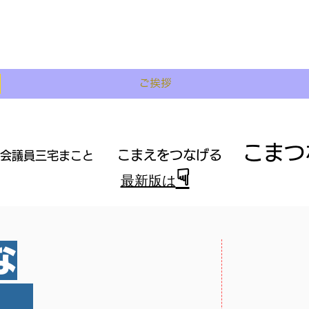
ご挨拶
こまつな
こまえをつなげる
会議員
三宅まこと
​
​
☟
​最新版は
な
な
S