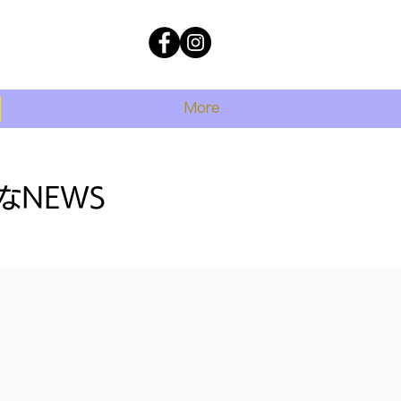
More
NEWS​