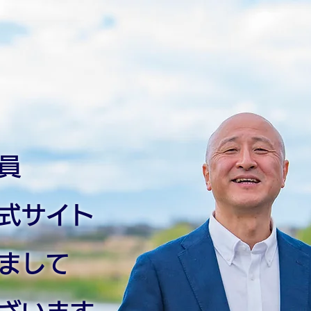
議員
式サイト
まして