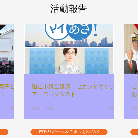
活動報告
菓子とデ
狛江市議会議員 セカンドキャリ
こ
コ
ア ヨコグシスト
防
市政リポート＆こまつなNEWS