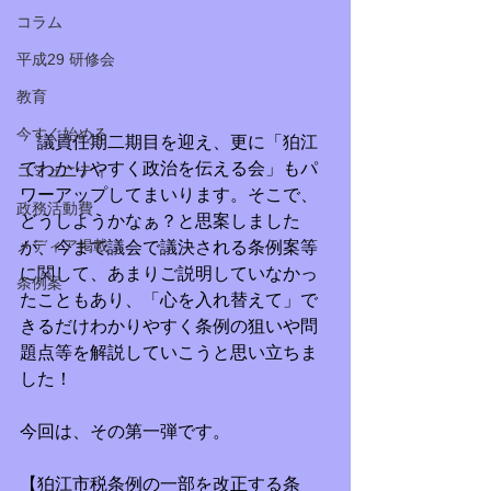
コラム
平成29 研修会
教育
今すぐ始める
　議員任期二期目を迎え、更に「狛江
でわかりやすく政治を伝える会」もパ
コミュニティ
ワーアップしてまいります。そこで、
政務活動費
どうしようかなぁ？と思案しました
メディア掲載
が、今まで議会で議決される条例案等
に関して、あまりご説明していなかっ
条例案
たこともあり、「心を入れ替えて」で
きるだけわかりやすく条例の狙いや問
題点等を解説していこうと思い立ちま
した！
今回は、その第一弾です。
【狛江市税条例の一部を改正する条