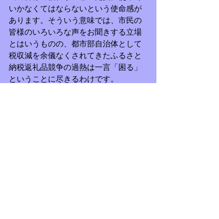
いかなくてはならないという使命感が
あります。そういう意味では、市民の
皆様のいろいろな声をお聞きする立場
とはいうものの、都市部自治体として
税収減を余儀なくされてきたふるさと
納税返礼品競争の過熱は一言「困る」
ということに尽きるわけです。
　今までメリットを享受してこられた
市民の方には、こうした事情を斟酌し
ていただければ幸甚です。そうした理
由から、私は本条例の一部改正案に賛
成させていただきました。
条例案