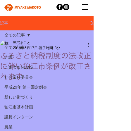
記事
全ての記事
三宅まこと
全ての記事
2019年5月17日
読了時間: 3分
ふるさと納税制度の法改正
介護
に伴い狛江市条例が改正さ
こまつなNEWS
れます
社会常任委員会
平成29年 第一回定例会
新しい街づくり
狛江市基本計画
議員インターン
農業