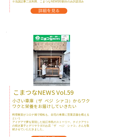
※当該記事二次利用、こまつなNEWS印刷分のみ許諾済み
詳細を見る
こまつなNEWS ​Vol.59
小さい車庫（ザ
べジ
シァコ）からワク
ワクと栄養をお届けしていきたい
料理教室がコロナ禍で暗転も、自宅の車庫に営業店舗を構える
という
​アイデアで夢を実現した狛江市民のストーリー。テイクアウト
の焼き菓子とデリサラダのお店「ザ べジ シァコ」さんを取
材させていただきました。