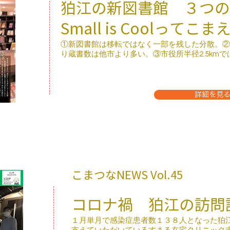
狛江の新図書館 ３つの
Small is Coolってこ
①新図書館は移転ではなく一部を残した分散。②
り蔵書数は他市より多い。③市役所半径2.5kmでは
詳細を見
こまつなNEWS ​Vol.45
コロナ禍 狛江の訪問
１月単月で感染症患者数１３８人となった狛