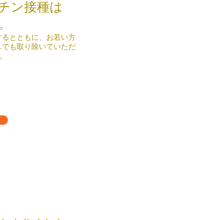
チン接種は
。
するとともに、お若い方
しでも取り除いていただ
介。