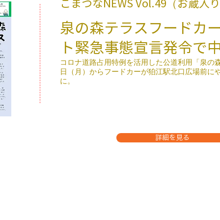
こまつなNEWS ​Vol.49（お
泉の森テラスフードカ
ト緊急事態宣言発令で
コロナ道路占用特例を活用した公道利用「泉の森
日（月）からフードカーが狛江駅北口広場前に
に。
詳細を見る