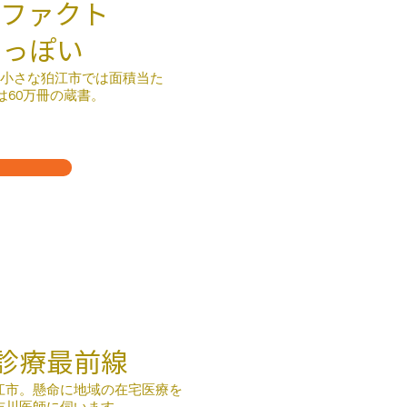
ファクト
まえっぽい
小さな狛江市では面積当た
60万冊の蔵書。​
る
診療最前線
江市。懸命に地域の在宅医療を