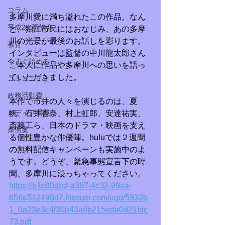
コラム
多摩川愛に満ち溢れたこの作品。なん
平成29 研修会
と、狛江市民にはおなじみ、あの多摩
川の光景が最後のお話しを彩ります。
教育
インタビューは監督の中川龍太郎さん
今すぐ始める
ご本人に作品や多摩川への思いを語っ
ていただきました。
コミュニティ
政務活動費
本作で市井の人々を演じるのは、夏
メディア掲載
帆、石井杏奈、村上虹郎、安達祐実、
斎藤工ら、日本のドラマ・映画を支え
条例案
る個性豊かな俳優陣。huluでは２週間
の無料配信キャンペーンも実施中のよ
うです。どうぞ、緊急事態宣言下の時
間、多摩川に浸っちゃってください。
https://b1c80dbd-a367-4c32-99ea-
656e512498d7.filesusr.com/ugd/5932b
1_0a23e3c4f30b43a6b215eda0d21fdc
73.pdf