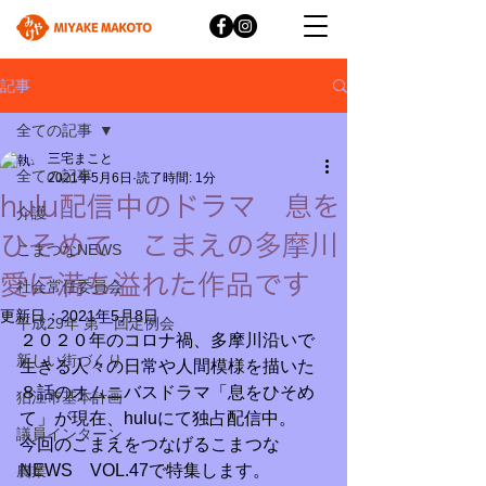
記事
全ての記事
三宅まこと
全ての記事
2021年5月6日
読了時間: 1分
hulu配信中のドラマ 息を
介護
ひそめて こまえの多摩川
こまつなNEWS
愛に満ち溢れた作品です
社会常任委員会
更新日：
2021年5月8日
平成29年 第一回定例会
２０２０年のコロナ禍、多摩川沿いで
新しい街づくり
生きる人々の日常や人間模様を描いた
８話のオムニバスドラマ「息をひそめ
狛江市基本計画
て」が現在、huluにて独占配信中。
議員インターン
今回のこまえをつなげるこまつな
NEWS　VOL.47で特集します。
農業