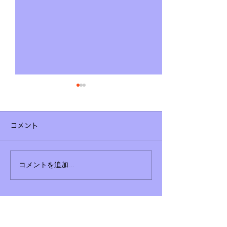
コメント
狛江市議会議員 セカン
こんな時代だか
コメントを追加…
ドキャリア ヨコグシス
議員も国防・安
ト
考えてみる
狛江で分かりやすい政治を伝える会