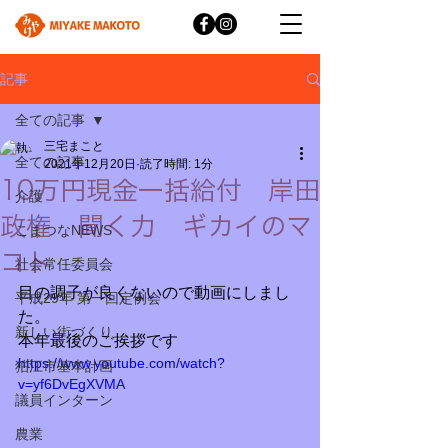
記事
全ての記事
三宅まこと
全ての記事
2021年12月20日
読了時間: 1分
10万円現金一括給付 岸田
介護
政権 聞く力 ギカイのマ
こまつなNEWS
コト
社会常任委員会
目の調子が良くないので動画にしまし
平成29年 第一回定例会
た。
新しい街づくり
本年最後のご挨拶です
https://www.youtube.com/watch?
狛江市基本計画
v=yf6DvEgXVMA
議員インターン
農業