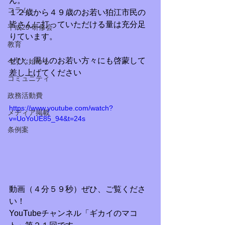
ん。
コラム
１２歳から４９歳のお若い狛江市民の
皆さんに打っていただける量は充分足
平成29 研修会
りています。
教育
ぜひ。周りのお若い方々にも啓蒙して
今すぐ始める
差し上げてください
コミュニティ
政務活動費
https://www.youtube.com/watch?
メディア掲載
v=UoYoUE85_94&t=24s
条例案
動画（４分５９秒）ぜひ、ご覧くださ
い！
YouTubeチャンネル「ギカイのマコ