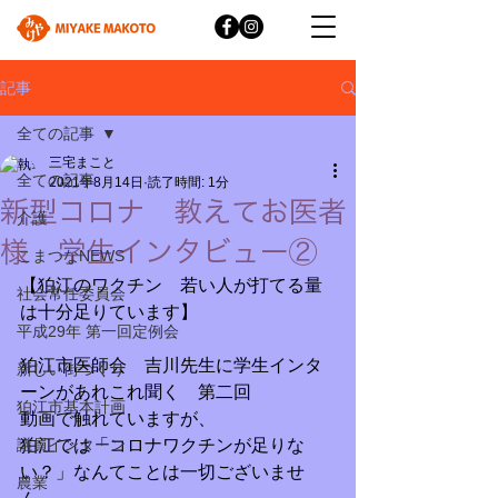
記事
全ての記事
三宅まこと
全ての記事
2021年8月14日
読了時間: 1分
新型コロナ 教えてお医者
介護
様 学生インタビュー②
こまつなNEWS
【狛江のワクチン　若い人が打てる量
社会常任委員会
は十分足りています】
平成29年 第一回定例会
狛江市医師会　吉川先生に学生インタ
新しい街づくり
ーンがあれこれ聞く　第二回
狛江市基本計画
動画で触れていますが、
議員インターン
狛江では「コロナワクチンが足りな
い？」なんてことは一切ございませ
農業