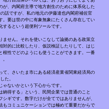
、地方自治体レベルでは、おうおうにしてよくあ
のが、内閣府主導で地方創生のために体系化した
前の話ですが、私の地元の伊藤達也内閣府補佐官
す。要は世の中に有象無象にたくさん存在してい
化するという超便利ツールです。
りません。それを使いこなして論拠のある政策立
相対的に比較したり、仮説検証したりして、はじ
と根性でどのようにも使うことができます。一番
。。
って、さいたま市にある経済産業省関東経済局の
ました。
じゃないかという下心からです。
は納得する」という、民間企業では普通のこと
フシギです。数字だけが全てではありませんが、
法もコミュニケーションでは極めて重要だからで