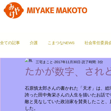
全ての記事
介護
こまつなNEWS
社会常任委員
三宅まこと
2017年11月30日
読了時間: 3分
狛江市基本計画
議員インターン
農業
コラ
たかが数字、され
コミュニティ
政務活動費
メディア掲載
条
石原慎太郎さんの書かれた「天才」は、総
誇った田中角栄さんの人生を描いたお話で
敵と見なしていた政治家を賛美したこと、
した。