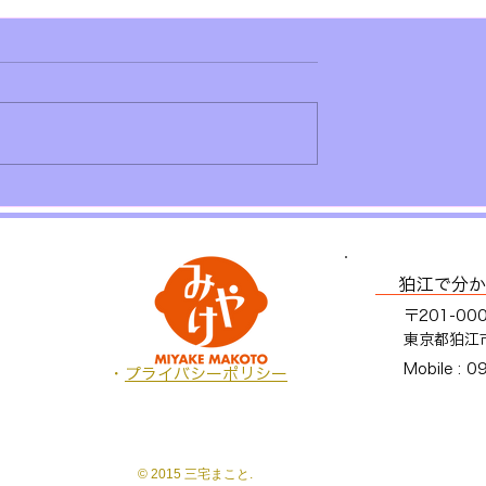
」に考える二つの
納税の大切さを、広くご理
いただくために
狛江で分か
〒201-00
東京都狛江市
Mobile :
0
・
プライバシーポリシー
© 2015 三宅まこと.