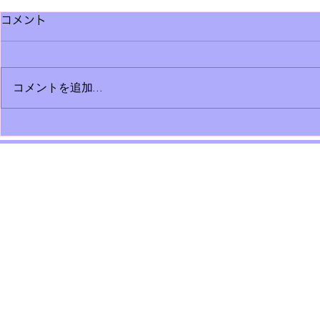
コメント
コメントを追加…
塩ラーメンと五島軒
「終戦の日
こと。