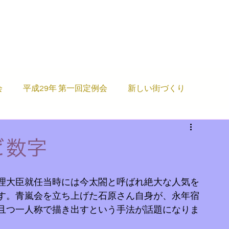
会
平成29年 第一回定例会
新しい街づくり
ム
平成29 研修会
教育
今すぐ始める
ど数字
例案
理大臣就任当時には今太閤と呼ばれ絶大な人気を
す。青嵐会を立ち上げた石原さん自身が、永年宿
且つ一人称で描き出すという手法が話題になりま