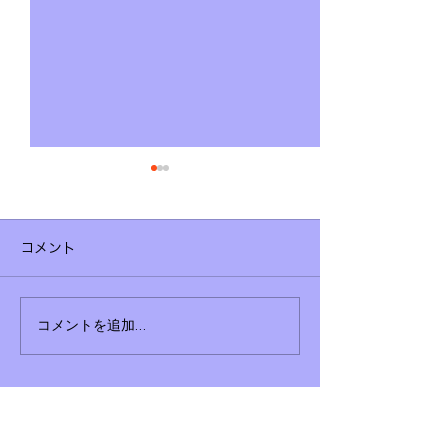
コメント
狛江市議会議員 セカン
こんな時代だか
コメントを追加…
ドキャリア ヨコグシス
議員も国防・安
ト
考えてみる
狛江で分かりやすい政治を伝える会