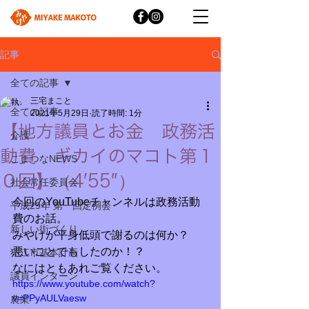
記事
全ての記事
三宅まこと
全ての記事
2021年5月29日
読了時間: 1分
【地方議員とお金 政務活
介護
動費 ギカイのマコト第１
こまつなNEWS
０回】（4′55″）
社会常任委員会
今回のYouTubeチャンネルは政務活動
平成29年 第一回定例会
費のお話。
新しい街づくり
みやけが平身低頭で謝るのは何か？
悪いことでもしたのか！？
狛江市基本計画
なにはともあれご覧ください。
議員インターン
https://www.youtube.com/watch?
v=PPyAULVaesw
農業