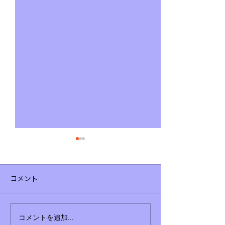
コメント
狛江市議会議員 セカン
こんな時代だか
コメントを追加…