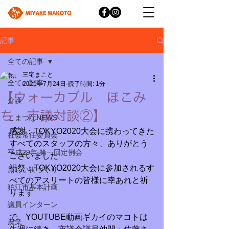
記事
全ての記事
三宅まこと
全ての記事
2021年7月24日
読了時間: 1分
【ウォーカブル ほこみ
介護
ち 市議対談②】
こまつなNEWS
感謝：TOKYO2020大会に携わってきた
社会常任委員会
すべてのスタッフの方々、ありがとう
平成29年 第一回定例会
ございました
祝祭：TOKYO2020大会に参加されるす
新しい街づくり
べてのアスリートの皆様に幸あれと祈
狛江市基本計画
ります
議員インターン
で、YOUTUBE動画ギカイのマコトは
農業