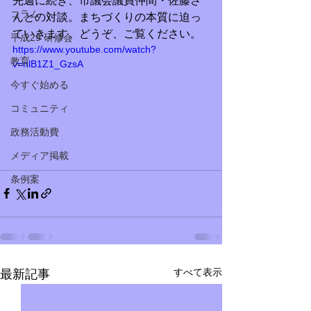
先週に続き、市議会議員仲間・佐藤さ
コラム
んとの対談。まちづくりの本質に迫っ
ていきます。どうぞ、ご覧ください。
平成29 研修会
https://www.youtube.com/watch?
教育
v=nlB1Z1_GzsA
今すぐ始める
コミュニティ
政務活動費
メディア掲載
条例案
すべて表示
最新記事