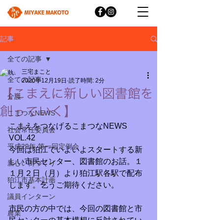
記事
全ての記事
三宅まこと
全ての記事
2020年12月19日
読了時間: 2分
【こまえに新しい図書館を
介護
創っていく】
こまつなNEWS
こまえをつなげるこまつなNEWS　
社会常任委員会
VOL.42
平成29年 第一回定例会
今回は狛江でいよいよスタートする新
しい市民センター、図書館のお話。１
新しい街づくり
１月２日（月）より狛江駅各駅で配布
狛江市基本計画
します。乞うご期待ください。
議員インターン
市民の方の中では、今回の図書館と市
農業