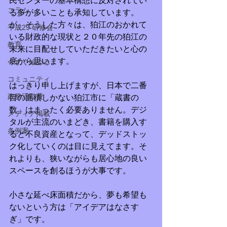
民センターの基本構想に反対されてい
コラム
る多が多いことも承知しています。
が、そうした方々は、狛江のおかれて
平成29 研修会
いる財政的な現状と２０年先の狛江の
教育
未来に目配せしていただきたいと心の
底から思います。
今すぐ始める
コミュニティ
はっきり申し上げますが、日本で二番
政務活動費
目の面積しかない狛江市に「蔵書の
数」はまったく必要ありません。デジ
メディア掲載
タルが主流のいまどき、書籍を購入す
条例案
ると不良資産となって、デッドストッ
ク化していくのは目に見えてます。そ
れよりも、狭いながらも居心地の良い
スペースを創るほうが大事です。
小さな延べ床面積だから、夢も希望も
ないという方は「アイデアはなさす
ぎ」です。