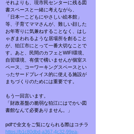
それよりも、現市民センターに残る図
書スペースと一緒に考えながら、
「日本一こどもにやさしい絵本館」
等、子育てママさんが、難しい顔した
お年寄りに気兼ねすることなく、はし
ゃぎまわれるような居場所を創ること
が、狛江市にとって一番大切なことで
す。あと、民間のカフェとWIFI環境、
自習環境、有償で構いませんが個室ス
ペース、コーワーキングスペースとい
ったサードプレイス的に使える施設が
まちづくりのためには重要です。
もう一回言います。
「財政基盤の脆弱な狛江にはでかい図
書館なんて必要ありません。」
pdfで全文をご覧になられる際はコチラ
https://b1c80dbd-a367-4c32-99ea-