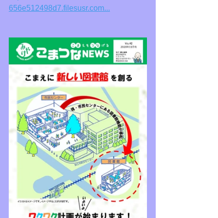
656e512498d7.filesusr.com...