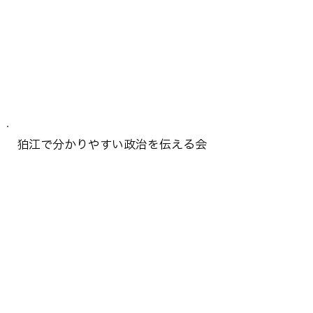
狛江で分かりやすい政治を伝える会
〒201-0004
東京都狛江市岩戸北3-18-8-701
Mobile :
090-3815-6045