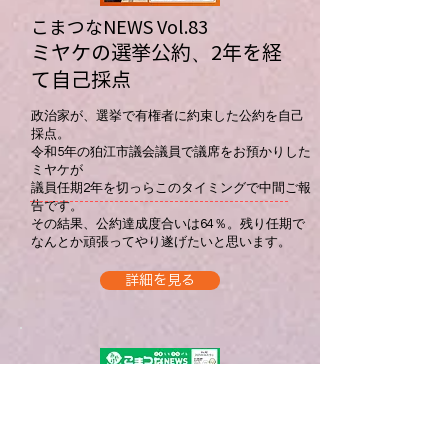
こまつなNEWS ​Vol.83
ミヤケの選挙公約、2年を経
て自己採点
政治家が、選挙で有権者に約束した公約を自己
採点。
令和5年の狛江市議会議員で議席をお預かりした
ミヤケが
議員任期2年を切っらこのタイミングで中間ご報
告です。
​その結果、公約達成度合いは64％。残り任期で
なんとか頑張ってやり遂げたいと思います。
詳細を見る