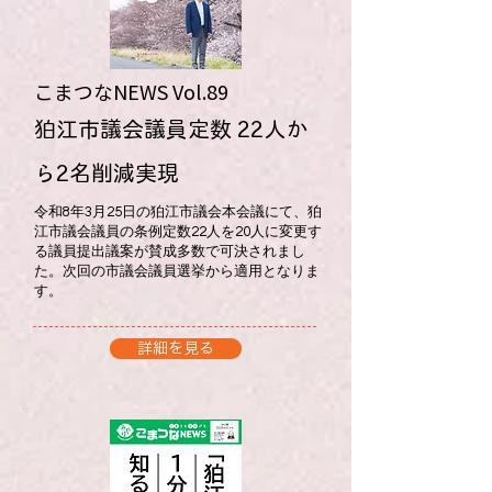
こまつなNEWS ​Vol.89
​狛江市議会議員定数 22人か
ら2名削減実現
令和8年3月25日の狛江市議会本会議にて、狛
江市議会議員の条例定数22人を20人に変更す
る議員提出議案が賛成多数で可決されまし
た。次回の市議会議員選挙から適用となりま
す。
詳細を見る